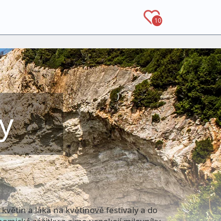
10
y
květin a láká na květinové festivaly a do