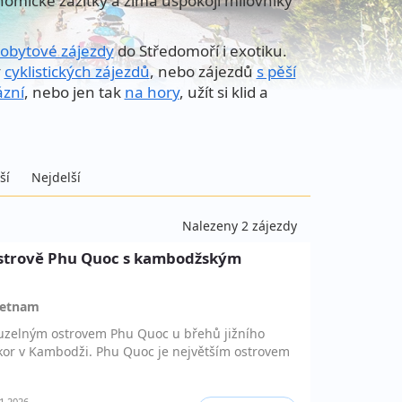
nomické zážitky a zima uspokojí milovníky
obytové zájezdy
do Středomoří i exotiku.
y
cyklistických zájezdů
, nebo zájezdů
s pěší
ázní
, nebo jen tak
na hory
, užít si klid a
ší
Nejdelší
Nalezeny 2 zájezdy
ostrově Phu Quoc s kambodžským
ietnam
ouzelným ostrovem Phu Quoc u břehů jižního
or v Kambodži. Phu Quoc je největším ostrovem
1.2026