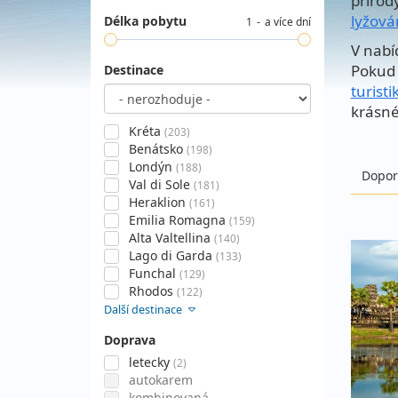
přírod
lyžová
Délka pobytu
1
a více dní
V nabí
Pokud 
Destinace
turisti
krásné
Kréta
(203)
Benátsko
(198)
Londýn
(188)
Dopor
Val di Sole
(181)
Heraklion
(161)
Emilia Romagna
(159)
Alta Valtellina
(140)
Lago di Garda
(133)
Funchal
(129)
Rhodos
(122)
Další destinace
Doprava
letecky
(2)
autokarem
kombinovaná