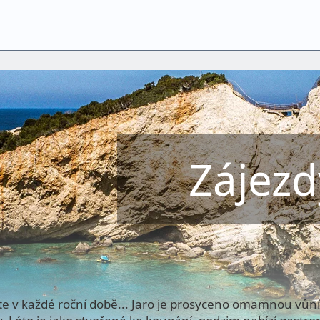
Zájezd
te v každé roční době... Jaro je prosyceno omamnou vůní 