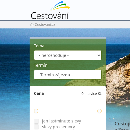
Cestování.cz
Téma
Termín
Cena
0
a více Kč
jen lastminute slevy
Cestuj
slevy pro seniory