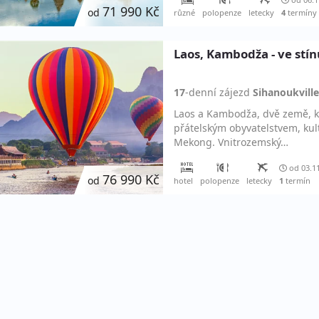
71 990 Kč
od
různé
polopenze
letecky
4
termíny
Laos, Kambodža - ve stí
17
-denní
zájezd
Sihanoukville
Laos a Kambodža, dvě země, k
přátelským obyvatelstvem, kul
Mekong. Vnitrozemský…
od 03.1
76 990 Kč
od
hotel
polopenze
letecky
1
termín