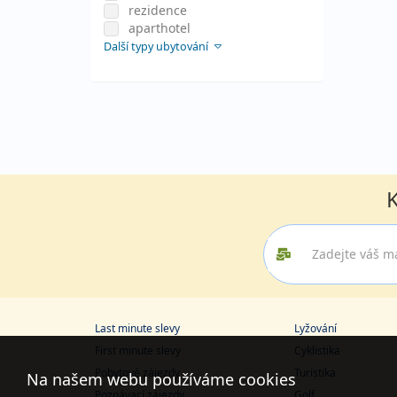
rezidence
aparthotel
Další typy ubytování
K
Last minute slevy
Lyžování
First minute slevy
Cyklistika
Pobytové zájezdy
Turistika
Na našem webu používáme cookies
Poznávací zájezdy
Golf