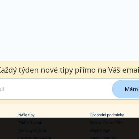
aždý týden nové tipy přímo na Váš emai
Mám 
Naše tipy
Obchodní podmínky
Přehled zemí
Cestovní kanceláře
Všechny zájezdy
Slepé mapy
Cestovní kanceláře
Kontaktujte nás