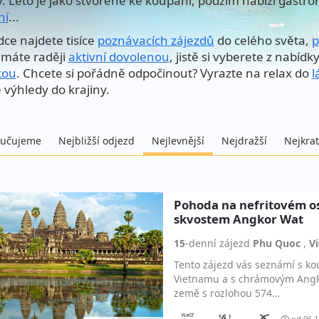
y. Léto je jako stvořené ke koupání, podzim nabízí gastro
ní
...
dce najdete tisíce
poznávacích zájezdů
do celého světa,
p
máte raději
aktivní dovolenou
, jistě si vyberete z nabídk
kou
. Chcete si pořádně odpočinout? Vyrazte na relax do
l
 výhledy do krajiny.
učujeme
Nejbližší odjezd
Nejlevnější
Nejdražší
Nejkrat
Pohoda na nefritovém 
skvostem Angkor Wat
15
-denní
zájezd
Phu Quoc
,
V
Tento zájezd vás seznámí s k
Vietnamu a s chrámovým Angk
země s rozlohou 574…
od 06.1