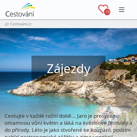
Navig
10
Cestování.cz
Zájezdy
Cestujte v každé roční době... Jaro je prosyceno
omamnou vůní květin a láká na květinové festivaly a
do přírody. Léto je jako stvořené ke koupání, podzim
nabízí gastronomické zážitky a zima uspokojí