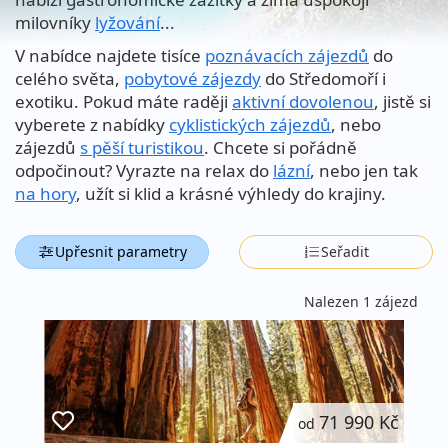
milovníky
lyžování
...
V nabídce najdete tisíce
poznávacích zájezdů
do
celého světa,
pobytové zájezdy
do Středomoří i
exotiku. Pokud máte raději
aktivní dovolenou
, jistě si
vyberete z nabídky
cyklistických zájezdů
, nebo
zájezdů
s pěší turistikou
. Chcete si pořádně
odpočinout? Vyrazte na relax do
lázní
, nebo jen tak
na hory
, užít si klid a krásné výhledy do krajiny.
Upřesnit parametry
Seřadit
Nalezen 1 zájezd
71 990 Kč
od