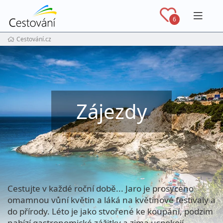
Navig
6
Cestování.cz
Zájezdy
Cestujte v každé roční době... Jaro je prosyceno
omamnou vůní květin a láká na květinové festivaly a
do přírody. Léto je jako stvořené ke koupání, podzim
nabízí gastronomické zážitky a zima uspokojí