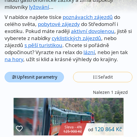
milovníky
lyžování
...
V nabídce najdete tisíce
poznávacích zájezdů
do
celého světa,
pobytové zájezdy
do Středomoří i
exotiku. Pokud máte raději
aktivní dovolenou
, jistě si
vyberete z nabídky
cyklistických zájezdů
, nebo
zájezdů
s pěší turistikou
. Chcete si pořádně
odpočinout? Vyrazte na relax do
lázní
, nebo jen tak
na hory
, užít si klid a krásné výhledy do krajiny.
Upřesnit parametry
Seřadit
Nalezen 1 zájezd
Sleva - 4%
120 864 Kč
od
125 900 Kč