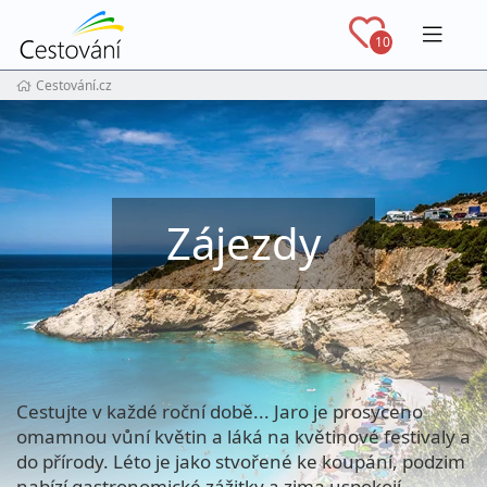
Navig
10
Cestování.cz
Zájezdy
Cestujte v každé roční době... Jaro je prosyceno
omamnou vůní květin a láká na květinové festivaly a
do přírody. Léto je jako stvořené ke koupání, podzim
nabízí gastronomické zážitky a zima uspokojí