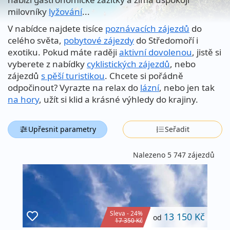
milovníky
lyžování
...
V nabídce najdete tisíce
poznávacích zájezdů
do
celého světa,
pobytové zájezdy
do Středomoří i
exotiku. Pokud máte raději
aktivní dovolenou
, jistě si
vyberete z nabídky
cyklistických zájezdů
, nebo
zájezdů
s pěší turistikou
. Chcete si pořádně
odpočinout? Vyrazte na relax do
lázní
, nebo jen tak
na hory
, užít si klid a krásné výhledy do krajiny.
Upřesnit parametry
Seřadit
Nalezeno 5 747 zájezdů
Sleva - 24%
13 150 Kč
od
17 350 Kč