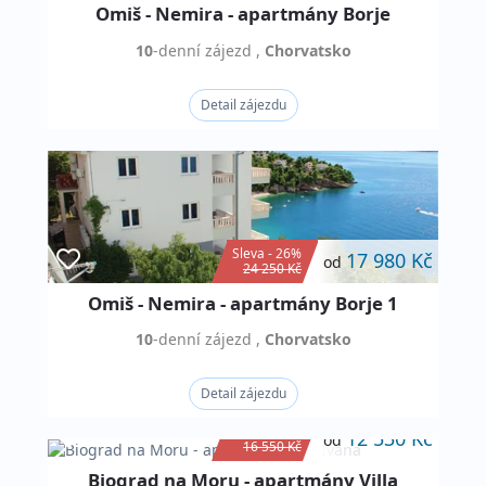
Omiš - Nemira - apartmány Borje
10
-denní
zájezd
,
Chorvatsko
Detail zájezdu
Sleva - 26%
17 980 Kč
od
24 250 Kč
Omiš - Nemira - apartmány Borje 1
10
-denní
zájezd
,
Chorvatsko
Detail zájezdu
Sleva - 24%
12 530 Kč
od
16 550 Kč
Biograd na Moru - apartmány Villa