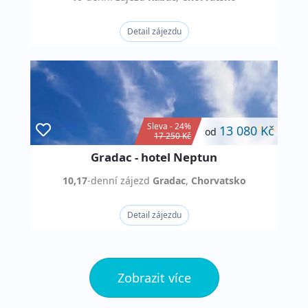
Detail zájezdu
Sleva - 24%
13 080 Kč
od
17 250 Kč
Gradac - hotel Neptun
10,17
-denní
zájezd
Gradac
,
Chorvatsko
Detail zájezdu
Zobrazit více