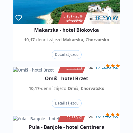
Sleva - 25%
18 230 Kč
od
24 200 Kč
Makarska - hotel Biokovka
10,17
-denní
zájezd
Makarská
,
Chorvatsko
Detail zájezdu
Sleva - 26%
17 350 Kč
od
23 350 Kč
Omiš - hotel Brzet
10,17
-denní
zájezd
Omiš
,
Chorvatsko
Detail zájezdu
Sleva - 26%
16 740 Kč
od
22 650 Kč
Pula - Banjole - hotel Centinera