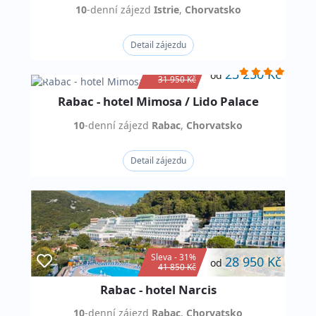
10
-denní
zájezd
Istrie
,
Chorvatsko
Detail zájezdu
Sleva - 27%
23 250 Kč
od
31 950 Kč
Rabac - hotel Mimosa / Lido Palace
10
-denní
zájezd
Rabac
,
Chorvatsko
Detail zájezdu
Sleva - 31%
28 950 Kč
od
41 850 Kč
Rabac - hotel Narcis
10
-denní
zájezd
Rabac
,
Chorvatsko