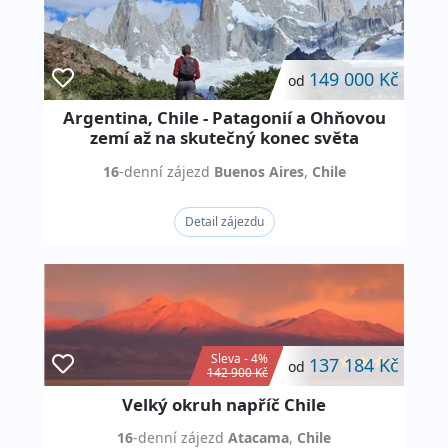
149 000 Kč
od
Argentina, Chile - Patagonií a Ohňovou
zemí až na skutečný konec světa
16
-denní
zájezd
Buenos Aires
,
Chile
Detail zájezdu
Sleva - 4%
137 184 Kč
od
142 900 Kč
Velký okruh napříč Chile
16
-denní
zájezd
Atacama
,
Chile