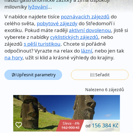
milovníky
lyžování
...
V nabídce najdete tisíce
poznávacích zájezdů
do
celého světa,
pobytové zájezdy
do Středomoří i
exotiku. Pokud máte raději
aktivní dovolenou
, jistě si
vyberete z nabídky
cyklistických zájezdů
, nebo
zájezdů
s pěší turistikou
. Chcete si pořádně
odpočinout? Vyrazte na relax do
lázní
, nebo jen tak
na hory
, užít si klid a krásné výhledy do krajiny.
Upřesnit parametry
Seřadit
Nalezeno 6 zájezdů
Sleva - 4%
156 384 Kč
od
162 900 Kč