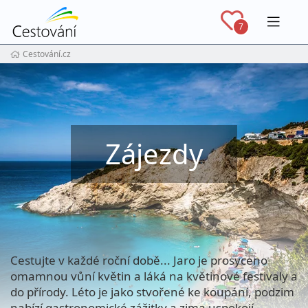
Navig
7
Cestování.cz
Zájezdy
Cestujte v každé roční době... Jaro je prosyceno
omamnou vůní květin a láká na květinové festivaly a
do přírody. Léto je jako stvořené ke koupání, podzim
nabízí gastronomické zážitky a zima uspokojí