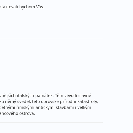
ntaktovali bychom Vás.
avnějších italských památek. Těm vévodí slavné
o němý svědek této obrovské přírodní katastrofy,
s četnými římskými antickými stavbami i velkým
encového ostrova.