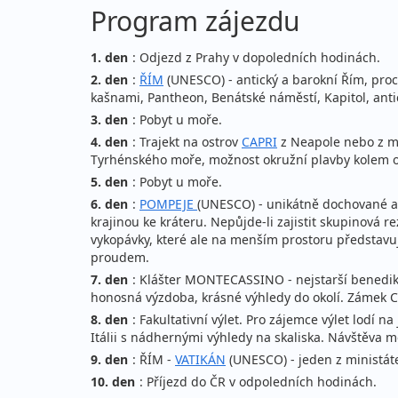
Program zájezdu
1. den
: Odjezd z Prahy v dopoledních hodinách.
2. den
:
ŘÍM
(UNESCO) - antický a barokní Řím, pro
kašnami, Pantheon, Benátské náměstí, Kapitol, antic
3. den
: Pobyt u moře.
4. den
: Trajekt na ostrov
CAPRI
z Neapole nebo z 
Tyrhénského moře, možnost okružní plavby kolem ost
5. den
: Pobyt u moře.
6. den
:
POMPEJE
(UNESCO) - unikátně dochované an
krajinou ke kráteru. Nepůjde-li zajistit skupinov
vykopávky, které ale na menším prostoru představuj
proudem.
7. den
: Klášter MONTECASSINO - nejstarší benedik
honosná výzdoba, krásné výhledy do okolí. Zámek C
8. den
: Fakultativní výlet. Pro zájemce výlet lod
Itálii s nádhernými výhledy na skaliska. Návštěva mě
9. den
: ŘÍM -
VATIKÁN
(UNESCO) - jeden z ministáteč
10. den
: Příjezd do ČR v odpoledních hodinách.