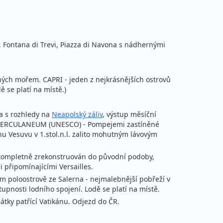
 Fontana di Trevi, Piazza di Navona s nádhernými
ných mořem. CAPRI - jeden z nejkrásnějších ostrovů
 se platí na místě.)
a s rozhledy na
Neapolský záliv
, výstup měsíční
ea. HERCULANEUM (UNESCO) - Pompejemi zastíněné
u Vesuvu v 1.stol.n.l. zalito mohutným lávovým
ě kompletně zrekonstruován do původní podoby,
připomínajícími Versailles.
m poloostrově ze Salerna - nejmalebnější pobřeží v
tupnosti lodního spojení. Lodě se platí na místě.
átky patřící Vatikánu. Odjezd do ČR.