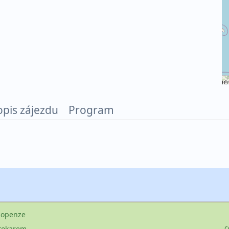
©
opis zájezdu
Program
lopenze
c
tokarem