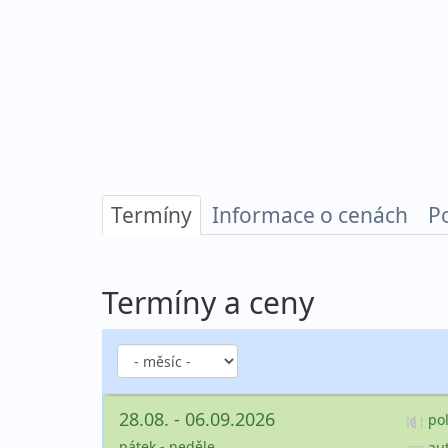
Termíny
Informace o cenách
P
Termíny a ceny
28.08. - 06.09.2026
po
pátek - neděle
au