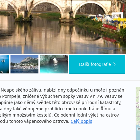
Další fotografie
ti Neapolského zálivu, nabízí dny odpočinku u moře i poznání
é Pompeje, zničené výbuchem sopky Vesuv v r. 79. Vesuv se
pánie jako němý svědek této obrovské přírodní katastrofy,
Dva dny také věnujeme prohlídce metropole Itálie Římu a
elkým množstvím kostelů. Celodenní lodní výlet na ostrov
rodu tohoto vápencového ostrova.
Celý popis