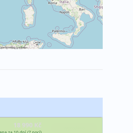
OpenStreetMap
contributors
18 990 Kč
vyprodáno
ena za 10 dní (7 nocí)