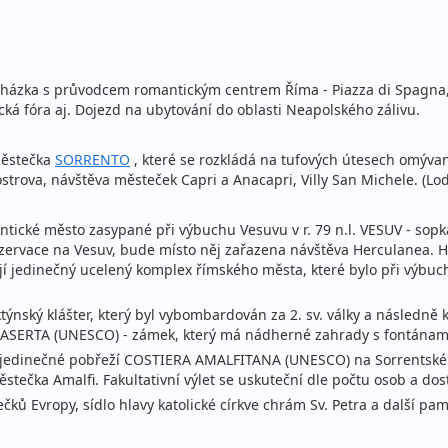
cházka s průvodcem romantickým centrem Říma - Piazza di Spagna,
ká fóra aj. Dojezd na ubytování do oblasti Neapolského zálivu.
městečka
SORRENTO
, které se rozkládá na tufových útesech omýva
rova, návštěva městeček Capri a Anacapri, Villy San Michele. (Lodě
tické město zasypané při výbuchu Vesuvu v r. 79 n.l. VESUV - sopk
á rezervace na Vesuv, bude místo něj zařazena návštěva Herculan
í jedinečný ucelený komplex římského města, které bylo při výbuch
týnský klášter, který byl vybombardován za 2. sv. války a následn
ASERTA (UNESCO) - zámek, který má nádherné zahrady s fontánami 
í na jedinečné pobřeží COSTIERA AMALFITANA (UNESCO) na Sorrentské
stečka Amalfi. Fakultativní výlet se uskuteční dle počtu osob a dos
ků Evropy, sídlo hlavy katolické církve chrám Sv. Petra a další pam