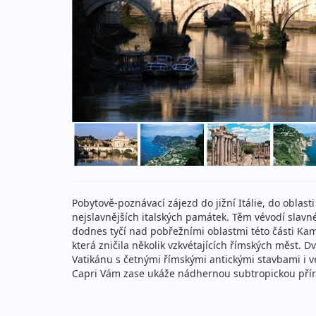
Pobytově-poznávací zájezd do jižní Itálie, do oblas
nejslavnějších italských památek. Těm vévodí slavn
dodnes tyčí nad pobřežními oblastmi této části Kam
která zničila několik vzkvétajících římských měst. 
Vatikánu s četnými římskými antickými stavbami i v
Capri Vám zase ukáže nádhernou subtropickou pří