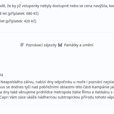
dě, že by již vstupenky nebyly dostupné nebo se cena navýšila, ko
let (příplatek: 680 Kč)
et (příplatek: 420 Kč)
Poznávací zájezdy
Památky a umění
lu
ti Neapolského zálivu, nabízí dny odpočinku u moře i poznání nejsl
uv se dodnes tyčí nad pobřežními oblastmi této části Kampánie jak
 Dva dny také věnujeme prohlídce metropole Itálie Římu a Vatikánu 
v Capri Vám zase ukáže nádhernou subtropickou přírodu tohoto váp