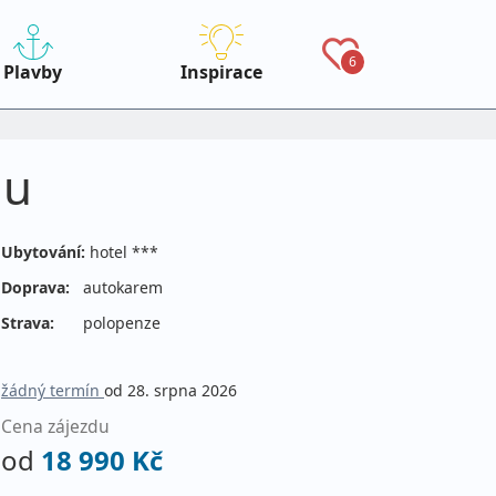
6
Plavby
Inspirace
lu
Ubytování:
hotel ***
Doprava:
autokarem
Strava:
polopenze
žádný termín
od 28. srpna 2026
Cena zájezdu
od
18 990 Kč