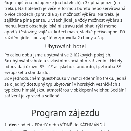
6x je zajištěna polopenze (na hotelech) a 3x plná penze (na
treku). Na hotelech je večeře formou bufetu nebo servírovaná
o více chodech (zpravidla 3) s možností výběru. Na treku je
zajištěna plná penze. U všech jídel je vždy možnost výběru z
menu, které obsahuje lokální stravu (dal bhat, rýži momo
apod.), těstoviny, vajíčka, kuřecí maso, sladké pečivo apod. Při
každém jídle jsou zajištěny zpravidla 2 chody a čaj.
Ubytování: hotel
Po celou dobu jsme ubytováni ve 2-lůžkových pokojích.
6x ubytování v hotelu s vlastním sociálním zařízením. Hotely
odpovídají úrovni 3* - 4* asijského standardu, tj. zhruba 3*
evropského standardu.
3x v jednoduchém guest-housu v rámci 4denního treku. Jedná
se o jediný dostupný typ ubytování v horských vesničkách s
typickou himalájskou atmosférou v obklopení velehor. Sociální
zařízení je zpravidla sdílené.
Program zájezdu
1. den
: odlet z PRAHY nebo VÍDNĚ do KÁTHMÁNDÚ.