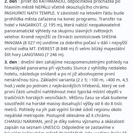
2. den
: přílet do KÁTHMÁNDÚ, odpočinková procházka po
hlavním městě NEPÁLU včetně okouzlujícího chrámu
PASHUPATI NATH TEMPLE. V závislosti na letovém řádu bude
prohlídka města zařazena na konec programu. Transfer na
hotel v NAGARKOT. (2 195 m), která nabízí neopakovatelné
panoramatické výhledy na skupinu slavných světových
velehor. Kromě nejnižší ze čtrnácti osmitisícovek SHISHA
PANGMA (8 027 m) uvidíme za dobrého počasí v dáli i nejvyšší
vrchol světa MT. EVEREST (8 848 m) či velmi blízký majestátní
štít hory LANGTANG (7 246 m).
3. den
: dnešní den zahájíme nezapomenutelnými pohledy na
himalájské panorama při východu Slunce z vyhlídky nedaleko
hotelu, následuje snídaně a po ní již absolvujeme první
nenáročnou túru. Základní varianta (2 z 5; ↑100 m, ↓400 m, 4,5
hod.) vede po jednom z nejkrásnějších hřebenů, který ve své
první části umožní nahlédnout mezi typická místní obydlí v
tradičních horských vesničkách. Většinu času se však budeme
soustředit na horské masivy dosahující výšky od 6 do 8 tisíc
metrů. Pohledy na jih pak vyplní široké údolí regionu okolo
nepálské metropole. Postupně sklesáme až k chrámu
CHANGU NARAYAN, jenž je díky svému významu a okázalosti
zapsán na seznam UNESCO. Odpoledne se zastavíme v