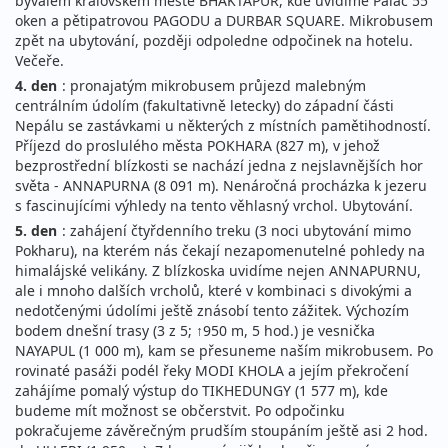
bývalém královském městě BHAKTAPUR, kde uvidíme Palác 55
oken a pětipatrovou PAGODU a DURBAR SQUARE. Mikrobusem
zpět na ubytování, později odpoledne odpočinek na hotelu.
Večeře.
4. den
: pronajatým mikrobusem průjezd malebným
centrálním údolím (fakultativně letecky) do západní části
Nepálu se zastávkami u některých z místních pamětihodností.
Příjezd do proslulého města POKHARA (827 m), v jehož
bezprostřední blízkosti se nachází jedna z nejslavnějších hor
světa - ANNAPURNA (8 091 m). Nenáročná procházka k jezeru
s fascinujícími výhledy na tento věhlasný vrchol. Ubytování.
5. den
: zahájení čtyřdenního treku (3 noci ubytování mimo
Pokharu), na kterém nás čekají nezapomenutelné pohledy na
himalájské velikány. Z blízkoska uvidíme nejen ANNAPURNU,
ale i mnoho dalších vrcholů, které v kombinaci s divokými a
nedotčenými údolími ještě znásobí tento zážitek. Výchozím
bodem dnešní trasy (3 z 5; ↑950 m, 5 hod.) je vesnička
NAYAPUL (1 000 m), kam se přesuneme naším mikrobusem. Po
rovinaté pasáži podél řeky MODI KHOLA a jejím překročení
zahájíme pomalý výstup do TIKHEDUNGY (1 577 m), kde
budeme mít možnost se občerstvit. Po odpočinku
pokračujeme závěrečným prudším stoupáním ještě asi 2 hod.