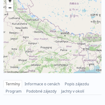
+
−
©
OpenStreetMap
contributors
Termíny
Informace o cenách
Popis zájezdu
Program
Podobné zájezdy
Jachty v okolí