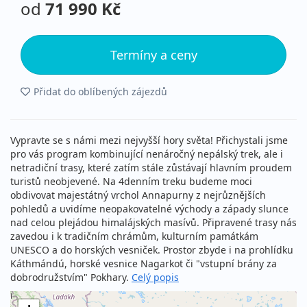
od
71 990 Kč
Termíny a ceny
Přidat do oblíbených zájezdů
Vypravte se s námi mezi nejvyšší hory světa! Přichystali jsme
pro vás program kombinující nenáročný nepálský trek, ale i
netradiční trasy, které zatím stále zůstávají hlavním proudem
turistů neobjevené. Na 4denním treku budeme moci
obdivovat majestátný vrchol Annapurny z nejrůznějších
pohledů a uvidíme neopakovatelné východy a západy slunce
nad celou plejádou himalájských masívů. Připravené trasy nás
zavedou i k tradičním chrámům, kulturním památkám
UNESCO a do horských vesniček. Prostor zbyde i na prohlídku
Káthmándú, horské vesnice Nagarkot či "vstupní brány za
dobrodružstvím" Pokhary.
Celý popis