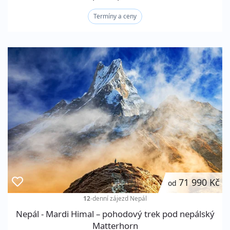
Termíny a ceny
71 990 Kč
od
12
-denní zájezd
Nepál
Nepál - Mardi Himal – pohodový trek pod nepálský
Matterhorn