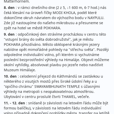
Matterhornem.
8. den
: v rámci dnešního dne (2 z 5, ↓1 600 m, 6-7 hod.) nás
čeká klesání na úroveň říčky MODI KHOLA, podél které
dokončíme okruh návratem do výchozího bodu v NAYPULU.
Zde již nastoupíme do našeho mikrobusu a přesuneme se
zpět na hotel ve městě POKHARA.
9. den
: odpočinkový den strávíme procházkou v centru této
"vstupní brány do světa dobrodružství", jak je městu
POKHARA přezdíváno. Město obklopené krásnými jezery
nabídne opět mimořádné pohledy na "střechu světa". Později
odpoledne individuální volno, při kterém si vychutnáme
poslední bezprostřední výhledy na Himaláje. Objevit můžeme
okolní vyhlídky, absolvovat plavbu po jezeře nebo navštívit
Muzeum Himálaje.
10. den
: celodenní přejezd do Káthmándú se zastávkou u
některého z visutých mostů přes široké údolní řeky a u
"opičího chrámu" SWAYAMBHUNATH TEMPLE s úžasnými
výhledy na metropoli s neopakovatelnou atmosférou.
Ubytování v centru proslulé čtvrti THAMEL, večeře.
11. - 12. den
: snídaně (v závislosti na letovém řádu může být
formou balíčku), v závislosti na letovém řádu individuální
volno případně dokončení prohlídky města, transfer na letiště