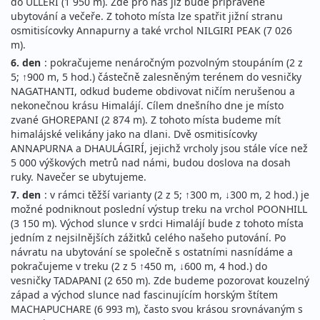
do ULLERI (1 950 m). Zde pro nás již bude připravené
ubytování a večeře. Z tohoto místa lze spatřit jižní stranu
osmitisícovky Annapurny a také vrchol NILGIRI PEAK (7 026
m).
6. den
: pokračujeme nenáročným pozvolným stoupáním (2 z
5; ↑900 m, 5 hod.) částečně zalesněným terénem do vesničky
NAGATHANTI, odkud budeme obdivovat ničím nerušenou a
nekonečnou krásu Himalájí. Cílem dnešního dne je místo
zvané GHOREPANI (2 874 m). Z tohoto místa budeme mít
himalájské velikány jako na dlani. Dvě osmitisícovky
ANNAPURNA a DHAULÁGIRÍ, jejichž vrcholy jsou stále více než
5 000 výškových metrů nad námi, budou doslova na dosah
ruky. Navečer se ubytujeme.
7. den
: v rámci těžší varianty (2 z 5; ↑300 m, ↓300 m, 2 hod.) je
možné podniknout poslední výstup treku na vrchol POONHILL
(3 150 m). Východ slunce v srdci Himalájí bude z tohoto místa
jedním z nejsilnějších zážitků celého našeho putování. Po
návratu na ubytování se společně s ostatními nasnídáme a
pokračujeme v treku (2 z 5 ↑450 m, ↓600 m, 4 hod.) do
vesničky TADAPANI (2 650 m). Zde budeme pozorovat kouzelný
západ a východ slunce nad fascinujícím horským štítem
MACHAPUCHARE (6 993 m), často svou krásou srovnávaným s