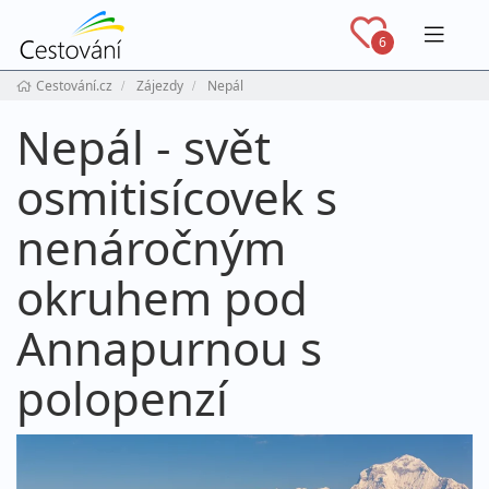
Navig
6
Cestování.cz
Zájezdy
Nepál
Nepál - svět
osmitisícovek s
nenáročným
okruhem pod
Annapurnou s
polopenzí