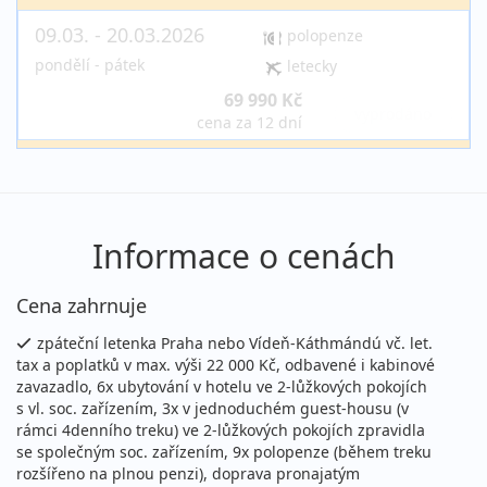
09.03. - 20.03.2026
polopenze
pondělí - pátek
letecky
69 990 Kč
vyprodáno
cena za 12 dní
říjen 2026
20.10. - 31.10.2026
polopenze
Informace o cenách
úterý - sobota
letecky (Praha)
71 990 Kč
Cena zahrnuje
Podrobnosti
cena za 12 dní (11 nocí)
zpáteční letenka Praha nebo Vídeň-Káthmándú vč. let.
březen 2027
tax a poplatků v max. výši 22 000 Kč, odbavené i kabinové
zavazadlo, 6x ubytování v hotelu ve 2-lůžkových pokojích
04.03. - 15.03.2027
s vl. soc. zařízením, 3x v jednoduchém guest-housu (v
polopenze
rámci 4denního treku) ve 2-lůžkových pokojích zpravidla
čtvrtek - pondělí
letecky
se společným soc. zařízením, 9x polopenze (během treku
rozšířeno na plnou penzi), doprava pronajatým
72 990 Kč