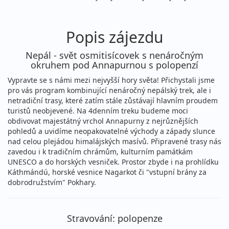
Popis zájezdu
Nepál - svět osmitisícovek s nenáročným
okruhem pod Annapurnou s polopenzí
Vypravte se s námi mezi nejvyšší hory světa! Přichystali jsme
pro vás program kombinující nenáročný nepálský trek, ale i
netradiční trasy, které zatím stále zůstávají hlavním proudem
turistů neobjevené. Na 4denním treku budeme moci
obdivovat majestátný vrchol Annapurny z nejrůznějších
pohledů a uvidíme neopakovatelné východy a západy slunce
nad celou plejádou himalájských masívů. Připravené trasy nás
zavedou i k tradičním chrámům, kulturním památkám
UNESCO a do horských vesniček. Prostor zbyde i na prohlídku
Káthmándú, horské vesnice Nagarkot či "vstupní brány za
dobrodružstvím" Pokhary.
Stravování: polopenze