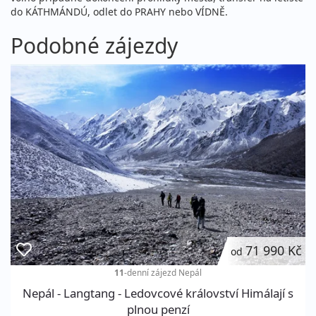
do KÁTHMÁNDÚ, odlet do PRAHY nebo VÍDNĚ.
Podobné zájezdy
71 990 Kč
od
11
-denní zájezd
Nepál
Nepál - Langtang - Ledovcové království Himálají s
plnou penzí