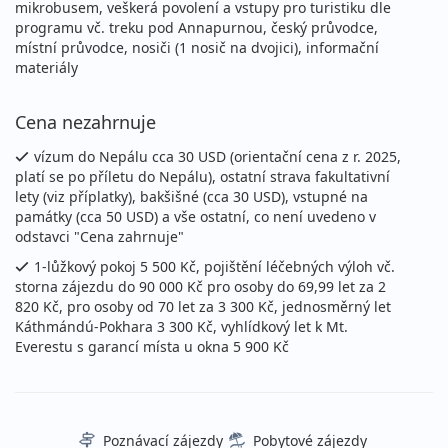
Podrobnosti
mikrobusem, veškerá povolení a vstupy pro turistiku dle
cena za 12 dní
programu vč. treku pod Annapurnou, český průvodce,
místní průvodce, nosiči (1 nosič na dvojici), informační
říjen 2027
materiály
19.10. - 30.10.2027
polopenze
Cena nezahrnuje
úterý - sobota
letecky
vízum do Nepálu cca 30 USD (orientační cena z r. 2025,
72 990 Kč
Podrobnosti
platí se po příletu do Nepálu), ostatní strava fakultativní
cena za 12 dní
lety (viz příplatky), bakšišné (cca 30 USD), vstupné na
památky (cca 50 USD) a vše ostatní, co není uvedeno v
odstavci "Cena zahrnuje"
1-lůžkový pokoj 5 500 Kč, pojištění léčebných výloh vč.
storna zájezdu do 90 000 Kč pro osoby do 69,99 let za 2
820 Kč, pro osoby od 70 let za 3 300 Kč, jednosměrný let
Káthmándú-Pokhara 3 300 Kč, vyhlídkový let k Mt.
Everestu s garancí místa u okna 5 900 Kč
Poznávací zájezdy
Pobytové zájezdy