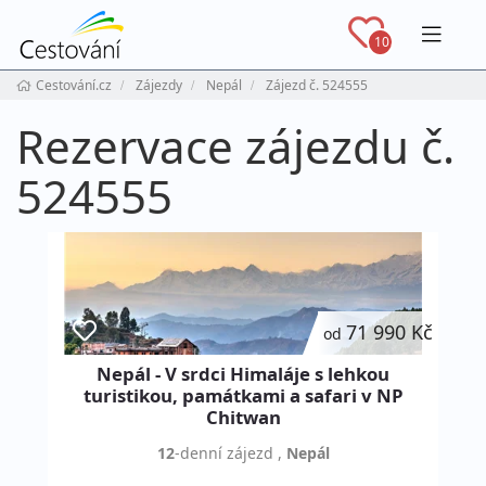
Navig
10
Cestování.cz
Zájezdy
Nepál
Zájezd č. 524555
Rezervace zájezdu č.
524555
71 990 Kč
od
Nepál - V srdci Himaláje s lehkou
turistikou, památkami a safari v NP
Chitwan
12
-denní
zájezd
,
Nepál