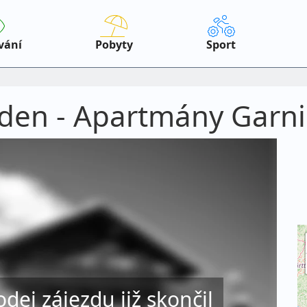
vání
Pobyty
Sport
lden - Apartmány Garni 
odej zájezdu již skončil