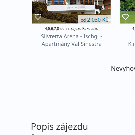
2 030 Kč
od
4,5,6,7,8
-denní zájezd Rakousko
4
Silvretta Arena - Ischgl -
Apartmány Val Sinestra
Ki
léto ***
Nevyhovu
Popis zájezdu