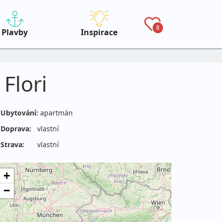
8
Plavby
Inspirace
Flori
Ubytování:
apartmán
Doprava:
vlastní
Strava:
vlastní
+
−