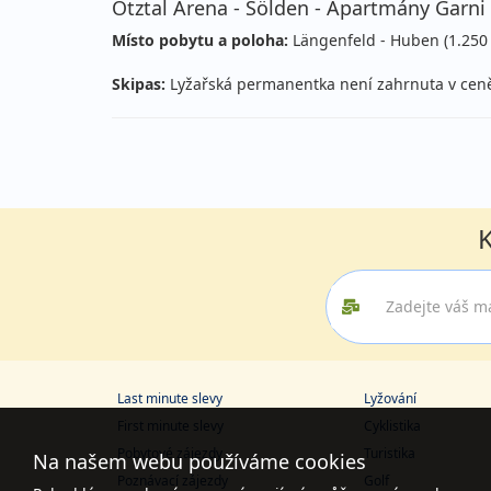
Ötztal Arena - Sölden - Apartmány Garni 
Místo pobytu a poloha:
Längenfeld - Huben (1.250 
Skipas:
Lyžařská permanentka není zahrnuta v ceně p
K
Last minute slevy
Lyžování
First minute slevy
Cyklistika
Pobytové zájezdy
Turistika
Na našem webu používáme cookies
Poznávací zájezdy
Golf