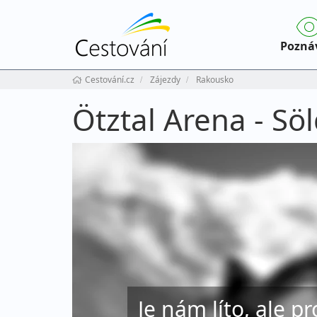
Pozná
Cestování.cz
Zájezdy
Rakousko
Ötztal Arena - Sö
Je nám líto, ale pr