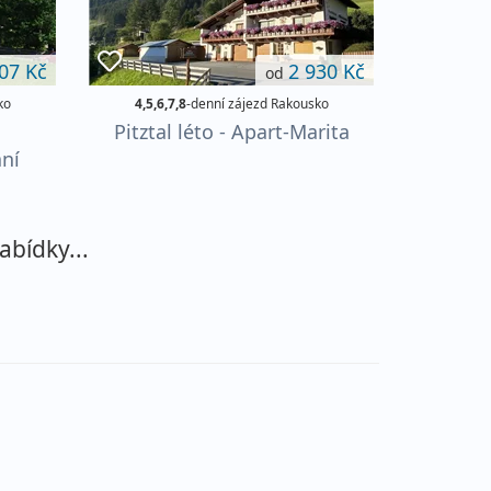
07 Kč
2 930 Kč
od
ko
4,5,6,7,8
-denní zájezd Rakousko
Pitztal léto - Apart-Marita
aní
abídky...