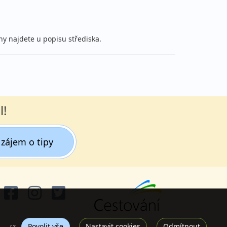
ny najdete u popisu střediska.
l!
zájem o tipy
Povolit vše
Nastavit cookies
Odmítnout