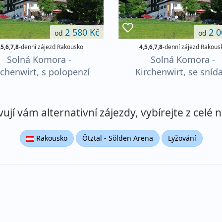
2 580 Kč
2 0
od
od
,5,6,7,8
-denní zájezd Rakousko
4,5,6,7,8
-denní zájezd Rakous
Solná Komora -
Solná Komora -
rchenwirt, s polopenzí
Kirchenwirt, se sníd
jí vám alternativní zájezdy, vybírejte z celé n
Rakousko
Ötztal - Sölden Arena
Lyžování