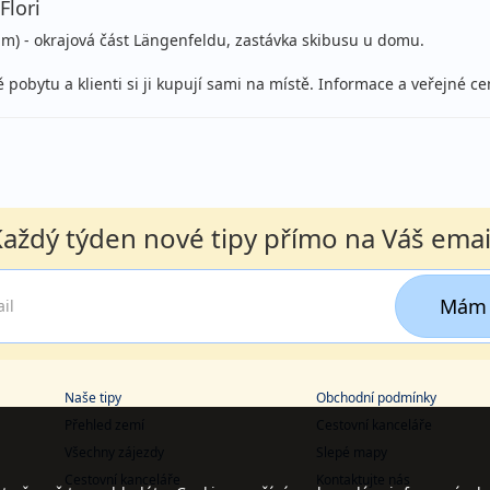
Flori
m) - okrajová část Längenfeldu, zastávka skibusu u domu.
obytu a klienti si ji kupují sami na místě. Informace a veřejné ce
aždý týden nové tipy přímo na Váš emai
Mám 
Naše tipy
Obchodní podmínky
Přehled zemí
Cestovní kanceláře
Všechny zájezdy
Slepé mapy
Cestovní kanceláře
Kontaktujte nás