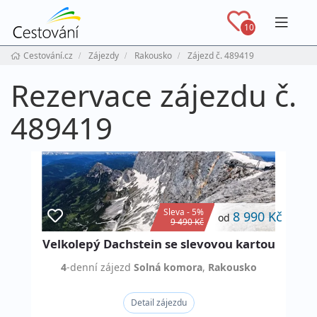
Navig
10
Cestování.cz
Zájezdy
Rakousko
Zájezd č. 489419
Rezervace zájezdu č.
489419
Sleva - 5%
8 990 Kč
od
9 490 Kč
Velkolepý Dachstein se slevovou kartou
4
-denní
zájezd
Solná komora
,
Rakousko
Detail zájezdu