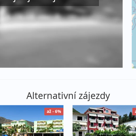
©
Alternativní zájezdy
až - 6%