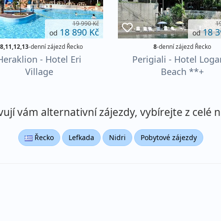
19 990 Kč
1
18 890 Kč
18 3
od
od
,8,11,12,13
-denní zájezd Řecko
8
-denní zájezd Řecko
Heraklion - Hotel Eri
Perigiali - Hotel Loga
Village
Beach **+
jí vám alternativní zájezdy, vybírejte z celé n
Řecko
Lefkada
Nidri
Pobytové zájezdy