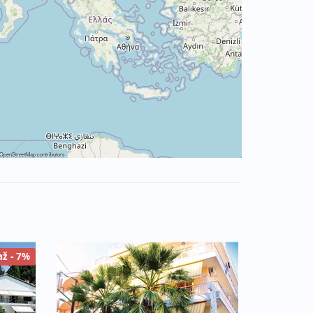
OpenStreetMap
contributors
až - 7%