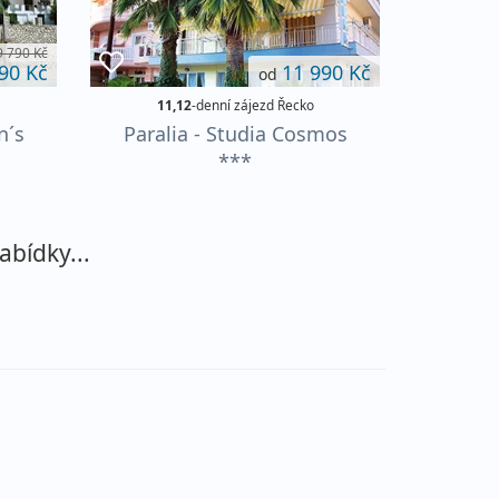
9 790 Kč
90 Kč
11 990 Kč
od
11,12
-denní zájezd Řecko
n´s
Paralia - Studia Cosmos
***
abídky...