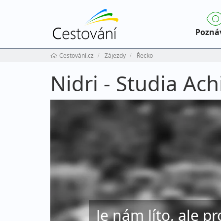
Pozná
Cestování.cz
Zájezdy
Řecko
Nidri - Studia Ach
Je nám líto, ale pr