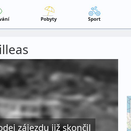
vání
Pobyty
Sport
illeas
odej zájezdu již skončil