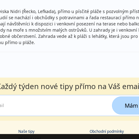
oviska Nidri (Řecko, Lefkada), přímo u písčité pláže s pozvolným p
 studií se nachází i obchůdky s potravinami a řada restaurací přímo 
í návštěvníci k dispozici i venkovní posezení na terase nebo bal
y na moře s množstvím malých ostrůvků. U zahrady je i venkovní ba
obné občerstvení. Zahrada vede až k pláži s lehátky, která jsou pro 
ohu přímo u pláže.
aždý týden nové tipy přímo na Váš emai
Mám 
Naše tipy
Obchodní podmínky