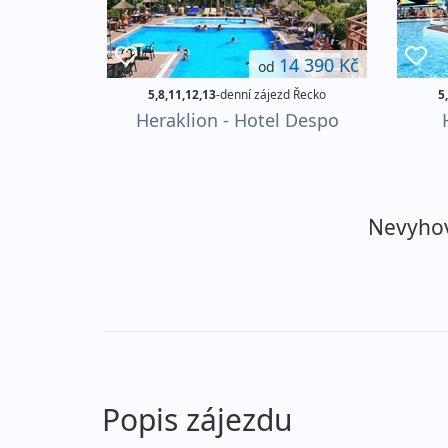
14 390 Kč
od
5,8,11,12,13
-denní zájezd Řecko
5
Heraklion - Hotel Despo
Nevyhovu
Popis zájezdu