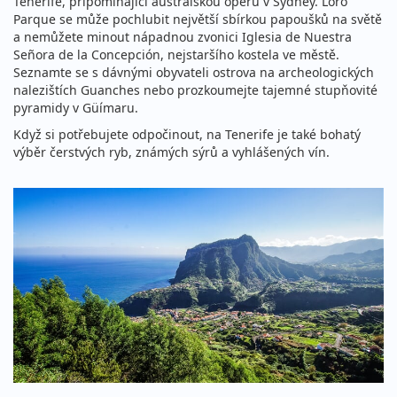
Tenerife, připomínající australskou operu v Sydney. Loro
Parque se může pochlubit největší sbírkou papoušků na světě
a nemůžete minout nápadnou zvonici Iglesia de Nuestra
Señora de la Concepción, nejstaršího kostela ve městě.
Seznamte se s dávnými obyvateli ostrova na archeologických
nalezištích Guanches nebo prozkoumejte tajemné stupňovité
pyramidy v Güímaru.
Když si potřebujete odpočinout, na Tenerife je také bohatý
výběr čerstvých ryb, známých sýrů a vyhlášených vín.