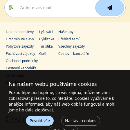
Last minute slevy
Lyžování
Naše tipy
First minute slevy
Cyklistika
Přehled zemí
Pobytové zájezdy
Turistika
Všechny zájezdy
Poznávací zájezdy
Golf
Cestovní kanceláře
Obchodní podmínky
Cestovní kanceláře
Slepé mapy
Kontaktujte nás
Na našem webu používáme cookies
Pokud lépe pochopíme, co vás zajímá, můžeme vám
zobrazovat přesně to, co hledáte. Cookies využíváme k
analýze informací, aby náš web dobře fungoval a mohli
jsme ho dále zlepšovat.
Povolit vše
Nastavit cookies