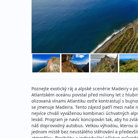
Poznejte exotický ráj a alpské scenérie Madeiry v
Atlantském oceánu povstal před miliony let z hlubi
olizovaná vlnami Atlantiku ostře kontrastují s bujn
se jmenuje Madeira. Tento zájezd patří mezi naše ne
nejvíce chválí vyváženou kombinaci úchvatných a
levád. Program je navíc koncipován tak, aby ho zvlá
náš doprovodný autobus. Velkou výhodou, kterou úča
jednom místě bez neustálého stěhování a především
atmosféru, flexibilitu a individuální přístup průvodc