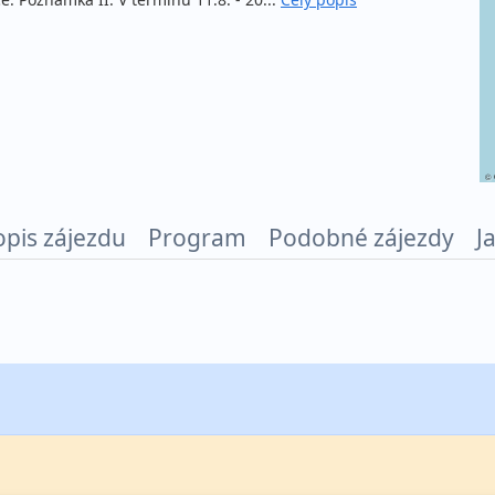
©
opis zájezdu
Program
Podobné zájezdy
J