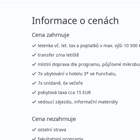
úterý - úterý
let
Informace o cenách
červen 2026
Cena zahrnuje
30.06. - 07.07.2026
po
letenka vč. let. tax a poplatků v max. výši 10 500 
úterý - úterý
let
transfer z/na letiště
červenec 2026
místní doprava dle programu, půjčovné mikrob
7x ubytování v hotelu 3* ve Funchalu,
14.07. - 21.07.2026
po
7x snídaně, 6x večeře
úterý - úterý
let
pobytová taxa cca 15 EUR
srpen 2026
vedoucí zájezdu, informační materiály
Cena nezahrnuje
04.08. - 11.08.2026
po
úterý - úterý
let
ostatní strava
fakultativní programy