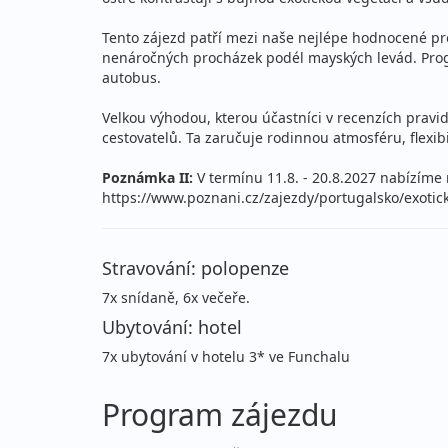
08.12. - 15.12.2026
po
Tento zájezd patří mezi naše nejlépe hodnocené pro
úterý - úterý
let
nenáročných procházek podél mayských levád. Progr
autobus.
duben 2027
Velkou výhodou, kterou účastníci v recenzích pravi
cestovatelů. Ta zaručuje rodinnou atmosféru, flexibi
06.04. - 13.04.2027
po
Poznámka II:
V termínu 11.8. - 20.8.2027 nabízíme
úterý - úterý
let
https://www.poznani.cz/zajezdy/portugalsko/exotic
13.04. - 20.04.2027
po
úterý - úterý
let
Stravování: polopenze
7x snídaně, 6x večeře.
květen 2027
Ubytování: hotel
11.05. - 18.05.2027
7x ubytování v hotelu 3* ve Funchalu
po
úterý - úterý
let
Program zájezdu
18.05. - 25.05.2027
po