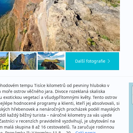
Další fotografie
 pohodovém tempu Tisíce kilometrů od pevniny hluboko v
n moře ostrov věčného jara. Divoce rozeklaná skaliska
ou exotickou vegetací a všudypřítomnými květy. Tento ostrov
jlépe hodnocené programy a klienti, kteří jej absolvovali, si
lpských hřebenovek a nenáročných procházek podél mayských
ddl každý běžný turista – náročné kilometry za vás ujede
stníci v recenzích pravidelně vyzdvihují, je ubytování na
 malá skupina 8 až 16 cestovatelů. Ta zaručuje rodinnou
e. Poznámka II: V termínu 11.8. - 20...
Celý popis