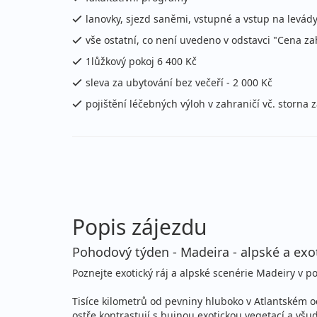
11.08. - 18.08.2026
po
lanovky, sjezd saněmi, vstupné a vstup na levády
úterý - úterý
let
vše ostatní, co není uvedeno v odstavci "Cena z
září 2026
1lůžkový pokoj 6 400 Kč
sleva za ubytování bez večeří - 2 000 Kč
08.09. - 15.09.2026
po
pojištění léčebných výloh v zahraničí vč. storna 
úterý - úterý
let
22.09. - 29.09.2026
po
úterý - úterý
let
říjen 2026
Popis zájezdu
06.10. - 13.10.2026
po
Pohodový týden - Madeira - alpské a exo
úterý - úterý
let
Poznejte exotický ráj a alpské scenérie Madeiry v
prosinec 2026
Tisíce kilometrů od pevniny hluboko v Atlantském oc
ostře kontrastují s bujnou exotickou vegetací a vš