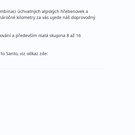
39 990 Kč
Podrobnosti
u kombinaci úchvatných alpských hřebenovek a
cena za 8 dní (7 nocí)
 náročné kilometry za vás ujede náš doprovodný
hování a především malá skupina 8 až 16
42 490 Kč
Podrobnosti
to Santo, viz odkaz zde:
cena za 8 dní (7 nocí)
42 490 Kč
Podrobnosti
cena za 8 dní (7 nocí)
43 990 Kč
Podrobnosti
cena za 8 dní
43 990 Kč
Podrobnosti