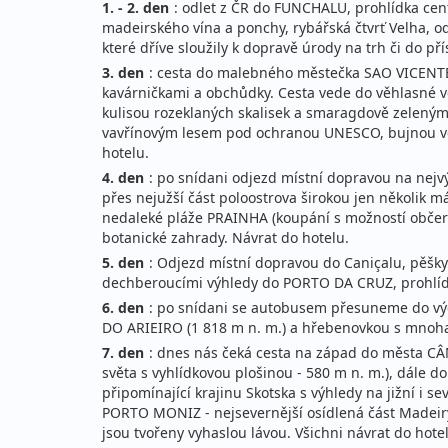
1. - 2. den
úterý - úterý
: odlet z ČR do FUNCHALU, prohlídka cent
let
madeirského vína a ponchy, rybářská čtvrť Velha,
které dříve sloužily k dopravě úrody na trh či do p
červen 2027
3. den
: cesta do malebného městečka SAO VICENTE.
kavárničkami a obchůdky. Cesta vede do věhlasné v
08.06. - 15.06.2027
po
kulisou rozeklaných skalisek a smaragdově zelenými
vavřínovým lesem pod ochranou UNESCO, bujnou veg
úterý - úterý
let
hotelu.
4. den
: po snídani odjezd místní dopravou na nej
červenec 2027
přes nejužší část poloostrova širokou jen několik 
nedaleké pláže PRAINHA (koupání s možností občerst
botanické zahrady. Návrat do hotelu.
01.07. - 08.07.2027
po
5. den
: Odjezd místní dopravou do Caniçalu, pěš
čtvrtek - čtvrtek
let
dechberoucími výhledy do PORTO DA CRUZ, prohlídk
6. den
: po snídani se autobusem přesuneme do vý
13.07. - 20.07.2027
po
DO ARIEIRO (1 818 m n. m.) a hřebenovkou s mnoha t
úterý - úterý
let
7. den
: dnes nás čeká cesta na západ do města C
světa s vyhlídkovou plošinou - 580 m n. m.), dále d
srpen 2027
připomínající krajinu Skotska s výhledy na jižní i
PORTO MONIZ - nejsevernější osídlená část Madeiry,
jsou tvořeny vyhaslou lávou. Všichni návrat do hote
03.08. - 10.08.2027
po