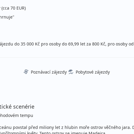
lopenze
 (cca 70 EUR)
ecky (Praha)
ahrnuje"
lopenze
zájezdu do 35 000 Kč pro osoby do 69,99 let za 800 Kč, pro osoby od
ecky (Praha)
lopenze
ecky (Praha)
Poznávací zájezdy
Pobytové zájezdy
lopenze
tické scenérie
ecky (Praha)
 pohodovém tempu
eánu povstal před miliony let z hlubin moře ostrov věčného jara. D
udypřítomnými květy. Tento ostrov se jmenuje Madeira.