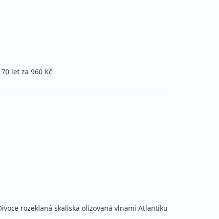
41 490 Kč
vyprodáno
cena za 8 dní (7 nocí)
40 590 Kč
 70 let za 960 Kč
Podrobnosti
cena za 8 dní (7 nocí)
39 990 Kč
Podrobnosti
cena za 8 dní (7 nocí)
39 990 Kč
Podrobnosti
cena za 8 dní (7 nocí)
ivoce rozeklaná skaliska olizovaná vlnami Atlantiku