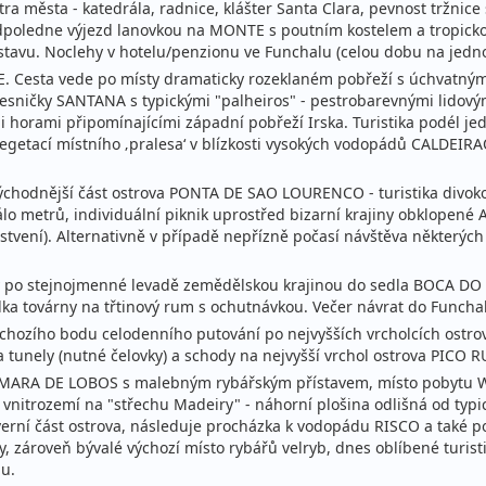
ra města - katedrála, radnice, klášter Santa Clara, pevnost tržnic
ecky (Praha)
 odpoledne výjezd lanovkou na MONTE s poutním kostelem a tropick
řístavu. Noclehy v hotelu/penzionu ve Funchalu (celou dobu na jedn
 Cesta vede po místy dramaticky rozeklaném pobřeží s úchvatnými
esničky SANTANA s typickými "palheiros" - pestrobarevnými lidový
lopenze
 horami připomínajícími západní pobřeží Irska. Turistika podél je
etací místního ‚pralesa‘ v blízkosti vysokých vodopádů CALDEIRAO
ecky (Praha)
východnější část ostrova PONTA DE SAO LOURENCO - turistika divoko
málo metrů, individuální piknik uprostřed bizarní krajiny obklope
vení). Alternativně v případě nepřízně počasí návštěva některých 
lopenze
ky po stejnojmenné levadě zemědělskou krajinou do sedla BOCA DO
ecky (Praha)
a továrny na třtinový rum s ochutnávkou. Večer návrat do Funcha
chozího bodu celodenního putování po nejvyšších vrcholcích ost
lopenze
unely (nutné čelovky) a schody na nejvyšší vrchol ostrova PICO RU
ecky (Praha)
ÂMARA DE LOBOS s malebným rybářským přístavem, místo pobytu W.
o vnitrozemí na "střechu Madeiry" - náhorní plošina odlišná od typ
 severní část ostrova, následuje procházka k vodopádu RISCO a také
 zároveň bývalé výchozí místo rybářů velryb, dnes oblíbené turisti
lu.
lopenze