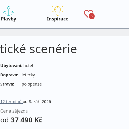
6
Plavby
Inspirace
tické scenérie
Ubytování:
hotel
Doprava:
letecky
Strava:
polopenze
12 termínů
od 8. září 2026
Cena zájezdu
od
37 490 Kč