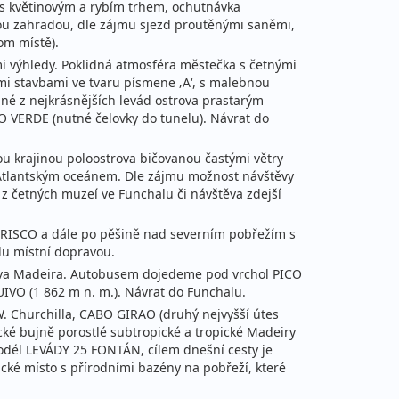
cena za 8 dní (7 nocí)
e s květinovým a rybím trhem, ochutnávka
ou zahradou, dle zájmu sjezd proutěnými saněmi,
om místě).
 výhledy. Poklidná atmosféra městečka s četnými
mi stavbami ve tvaru písmene ‚A‘, s malebnou
42 490 Kč
dné z nejkrásnějších levád ostrova prastarým
Podrobnosti
 VERDE (nutné čelovky do tunelu). Návrat do
cena za 8 dní (7 nocí)
u krajinou poloostrova bičovanou častými větry
né Atlantským oceánem. Dle zájmu možnost návštěvy
z četných muzeí ve Funchalu či návštěva zdejší
43 990 Kč
Podrobnosti
 RISCO a dále po pěšině nad severním pobřežím s
cena za 8 dní (7 nocí)
lu místní dopravou.
rova Madeira. Autobusem dojedeme pod vrchol PICO
43 990 Kč
Podrobnosti
IVO (1 862 m n. m.). Návrat do Funchalu.
cena za 8 dní (7 nocí)
 Churchilla, CABO GIRAO (druhý nejvyšší útes
ické bujně porostlé subtropické a tropické Madeiry
 podél LEVÁDY 25 FONTÁN, cílem dnešní cesty je
cké místo s přírodními bazény na pobřeží, které
43 990 Kč