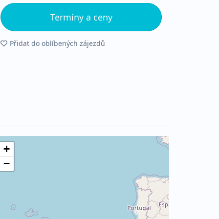
Termíny a ceny
Přidat do oblíbených zájezdů
+
−