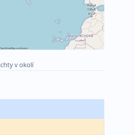
OpenStreetMap
contributors
achty v okolí