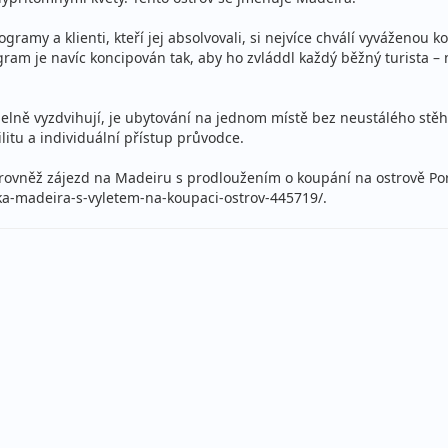
lopenze
gramy a klienti, kteří jej absolvovali, si nejvíce chválí vyváženo
ecky (Praha)
am je navíc koncipován tak, aby ho zvláddl každý běžný turista –
delně vyzdvihují, je ubytování na jednom místě bez neustálého stě
litu a individuální přístup průvodce.
lopenze
 rovněž zájezd na Madeiru s prodloužením o koupání na ostrově Por
ecky (Praha)
ka-madeira-s-vyletem-na-koupaci-ostrov-445719/.
lopenze
ecky (Praha)
lopenze
ecky
lopenze